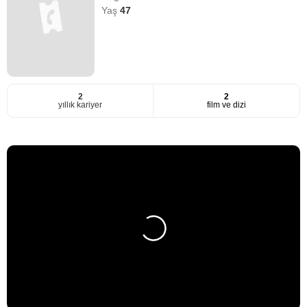
Yaş
47
2
2
yıllık kariyer
film ve dizi