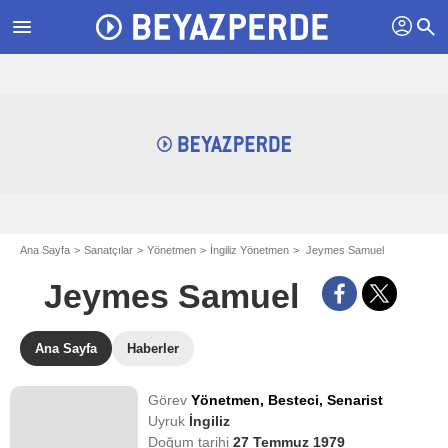
profil
menu
search
Ana Sayfa
Sanatçılar
Yönetmen
İngiliz Yönetmen
Jeymes Samuel
Jeymes Samuel
Ana Sayfa
Haberler
Görev
Yönetmen,
Besteci,
Senarist
Uyruk
İngiliz
Doğum tarihi
27 Temmuz 1979