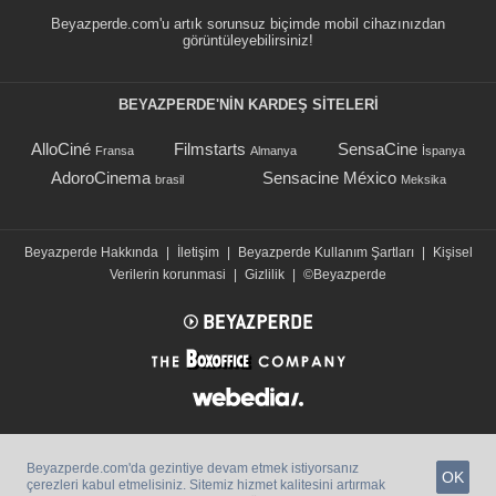
Beyazperde.com'u artık sorunsuz biçimde mobil cihazınızdan
görüntüleyebilirsiniz!
BEYAZPERDE'NIN KARDEŞ SİTELERİ
AlloCiné
Filmstarts
SensaCine
Fransa
Almanya
İspanya
AdoroCinema
Sensacine México
brasil
Meksika
Beyazperde Hakkında
|
İletişim
|
Beyazperde Kullanım Şartları
|
Kişisel
Verilerin korunmasi
|
Gizlilik
|
©Beyazperde
Beyazperde.com'da gezintiye devam etmek istiyorsanız
OK
çerezleri kabul etmelisiniz. Sitemiz hizmet kalitesini artırmak