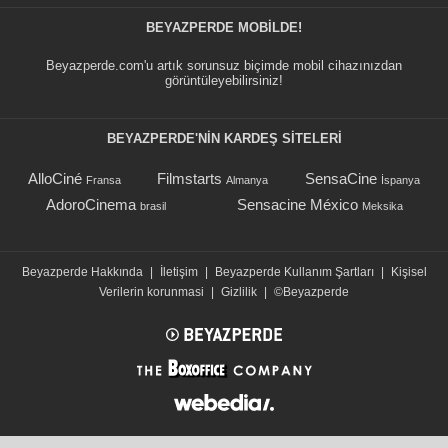
BEYAZPERDE MOBILDE!
Beyazperde.com'u artık sorunsuz biçimde mobil cihazınızdan
görüntüleyebilirsiniz!
BEYAZPERDE'NIN KARDEŞ SİTELERİ
AlloCiné
Filmstarts
SensaCine
Fransa
Almanya
İspanya
AdoroCinema
Sensacine México
brasil
Meksika
Beyazperde Hakkında
|
İletişim
|
Beyazperde Kullanım Şartları
|
Kişisel
Verilerin korunmasi
|
Gizlilik
|
©Beyazperde