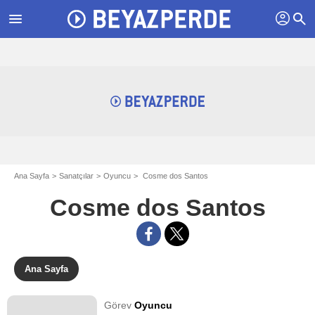
profil
menu
search
Ana Sayfa
Sanatçılar
Oyuncu
Cosme dos Santos
Cosme dos Santos
Ana Sayfa
Görev
Oyuncu