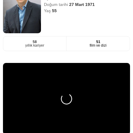
Doğum tarihi
27 Mart 1971
Yaş
55
58
51
yıllık kariyer
film ve dizi