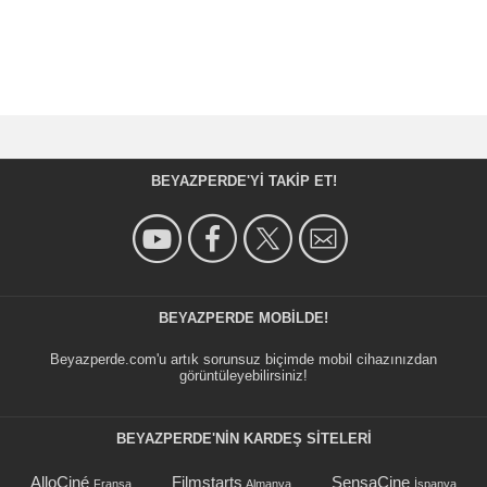
BEYAZPERDE'YI TAKIP ET!
BEYAZPERDE MOBILDE!
Beyazperde.com'u artık sorunsuz biçimde mobil cihazınızdan
görüntüleyebilirsiniz!
BEYAZPERDE'NIN KARDEŞ SİTELERİ
AlloCiné
Filmstarts
SensaCine
Fransa
Almanya
İspanya