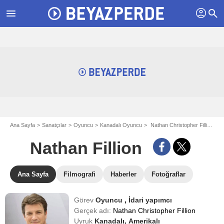
profil
menu
search
Ana Sayfa
Sanatçılar
Oyuncu
Kanadalı Oyuncu
Nathan Christopher Fillion - aka Nathan Fillion
Nathan Fillion
Ana Sayfa
Filmografi
Haberler
Fotoğraflar
Görev
Oyuncu
,
İdari yapımcı
Gerçek adı:
Nathan Christopher Fillion
Uyruk
Kanadalı,
Amerikalı