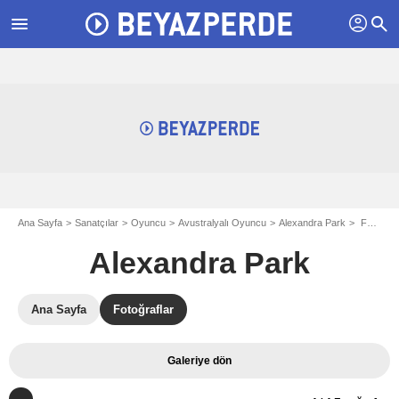
profil
menu
search
Ana Sayfa
Sanatçılar
Oyuncu
Avustralyalı Oyuncu
Alexandra Park
Fotoğraf Alexandra Park
Alexandra Park
Ana Sayfa
Fotoğraflar
Galeriye dön