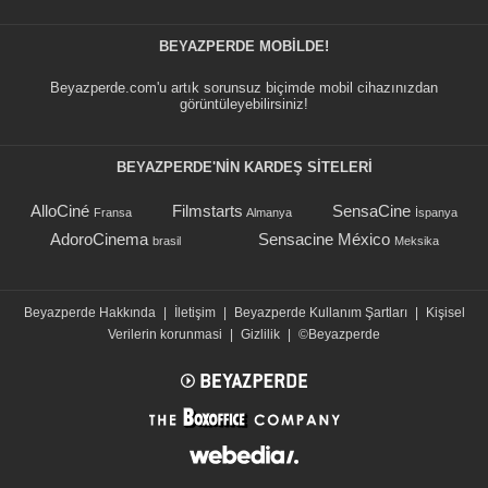
BEYAZPERDE MOBILDE!
Beyazperde.com'u artık sorunsuz biçimde mobil cihazınızdan
görüntüleyebilirsiniz!
BEYAZPERDE'NIN KARDEŞ SİTELERİ
AlloCiné
Filmstarts
SensaCine
Fransa
Almanya
İspanya
AdoroCinema
Sensacine México
brasil
Meksika
Beyazperde Hakkında
|
İletişim
|
Beyazperde Kullanım Şartları
|
Kişisel
Verilerin korunmasi
|
Gizlilik
|
©Beyazperde