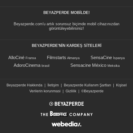
BEYAZPERDE MOBILDE!
Beyazperde.com'u artık sorunsuz biçimde mobil cihazınızdan
görüntüleyebilirsiniz!
BEYAZPERDE'NIN KARDEŞ SİTELERİ
AlloCiné
Filmstarts
SensaCine
Fransa
Almanya
İspanya
AdoroCinema
Sensacine México
brasil
Meksika
Beyazperde Hakkında
|
İletişim
|
Beyazperde Kullanım Şartları
|
Kişisel
Verilerin korunmasi
|
Gizlilik
|
©Beyazperde