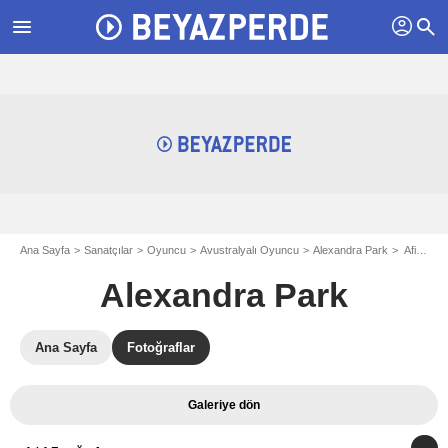
profil
menu
search
Ana Sayfa
Sanatçılar
Oyuncu
Avustralyalı Oyuncu
Alexandra Park
Afiş Alexandra Park
Alexandra Park
Ana Sayfa
Fotoğraflar
Galeriye dön