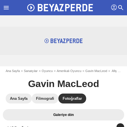
profil
menu
search
Ana Sayfa
Sanatçılar
Oyuncu
Amerikalı Oyuncu
Gavin MacLeod
Afiş Gavin MacLeod
Gavin MacLeod
Ana Sayfa
Filmografi
Fotoğraflar
Galeriye dön