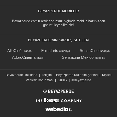
BEYAZPERDE MOBILDE!
Beyazperde.com'u artık sorunsuz biçimde mobil cihazınızdan
görüntüleyebilirsiniz!
BEYAZPERDE'NIN KARDEŞ SİTELERİ
AlloCiné
Filmstarts
SensaCine
Fransa
Almanya
İspanya
AdoroCinema
Sensacine México
brasil
Meksika
Beyazperde Hakkında
|
İletişim
|
Beyazperde Kullanım Şartları
|
Kişisel
Verilerin korunmasi
|
Gizlilik
|
©Beyazperde