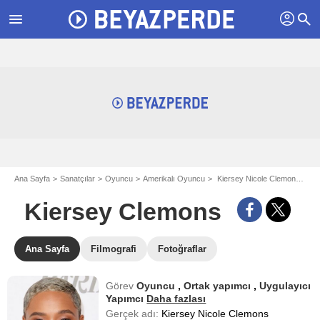
profil
menu
search
Ana Sayfa
Sanatçılar
Oyuncu
Amerikalı Oyuncu
Kiersey Nicole Clemons - aka Kiersey Clemons
Kiersey Clemons
Ana Sayfa
Filmografi
Fotoğraflar
Görev
Oyuncu
,
Ortak yapımcı
,
Uygulayıcı
Yapımcı
Daha fazlası
Gerçek adı:
Kiersey Nicole Clemons