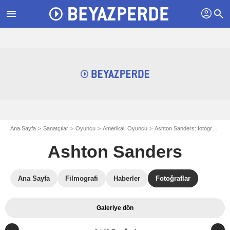
profil
menu
search
Ana Sayfa
Sanatçılar
Oyuncu
Amerikalı Oyuncu
Ashton Sanders: fotograflar
Ashton Sanders
Ana Sayfa
Filmografi
Haberler
Fotoğraflar
Galeriye dön