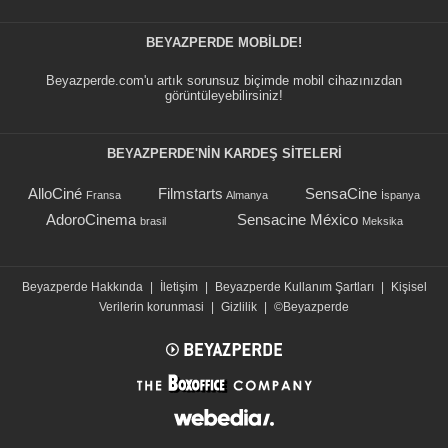
BEYAZPERDE MOBILDE!
Beyazperde.com'u artık sorunsuz biçimde mobil cihazınızdan
görüntüleyebilirsiniz!
BEYAZPERDE'NIN KARDEŞ SİTELERİ
AlloCiné
Filmstarts
SensaCine
Fransa
Almanya
İspanya
AdoroCinema
Sensacine México
brasil
Meksika
Beyazperde Hakkında
|
İletişim
|
Beyazperde Kullanım Şartları
|
Kişisel
Verilerin korunmasi
|
Gizlilik
|
©Beyazperde