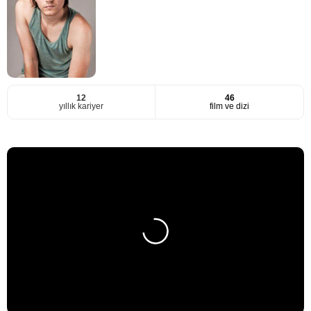
12
46
yıllık kariyer
film ve dizi