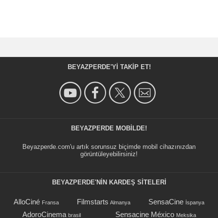
BEYAZPERDE'YI TAKIP ET!
BEYAZPERDE MOBILDE!
Beyazperde.com'u artık sorunsuz biçimde mobil cihazınızdan
görüntüleyebilirsiniz!
BEYAZPERDE'NIN KARDEŞ SİTELERİ
AlloCiné
Filmstarts
SensaCine
Fransa
Almanya
İspanya
AdoroCinema
Sensacine México
brasil
Meksika