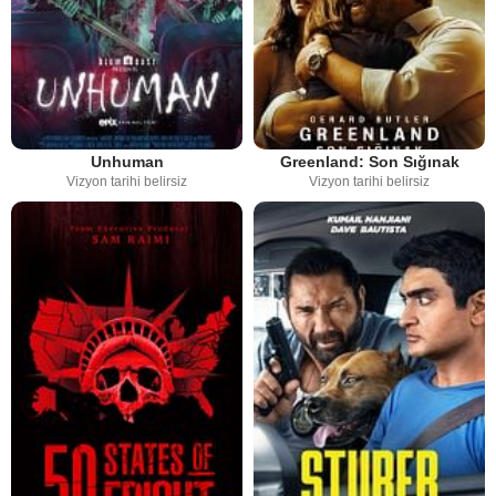
Unhuman
Greenland: Son Sığınak
Vizyon tarihi belirsiz
Vizyon tarihi belirsiz