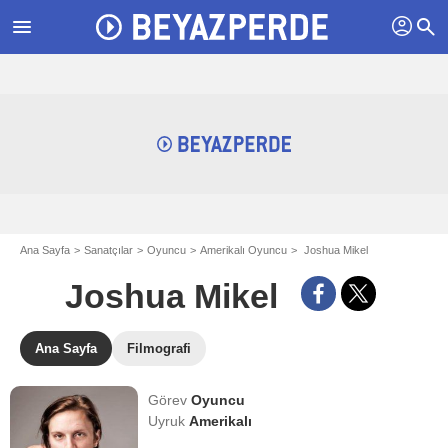
profil
menu
search
Ana Sayfa
Sanatçılar
Oyuncu
Amerikalı Oyuncu
Joshua Mikel
Joshua Mikel
Ana Sayfa
Filmografi
Görev
Oyuncu
Uyruk
Amerikalı