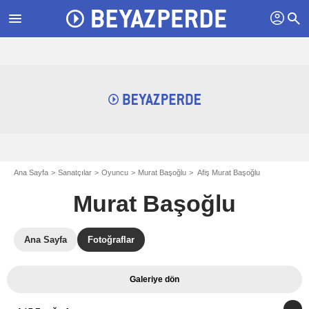
profil
menu
search
Ana Sayfa
Sanatçılar
Oyuncu
Murat Başoğlu
Afiş Murat Başoğlu
Murat Başoğlu
Ana Sayfa
Fotoğraflar
Galeriye dön