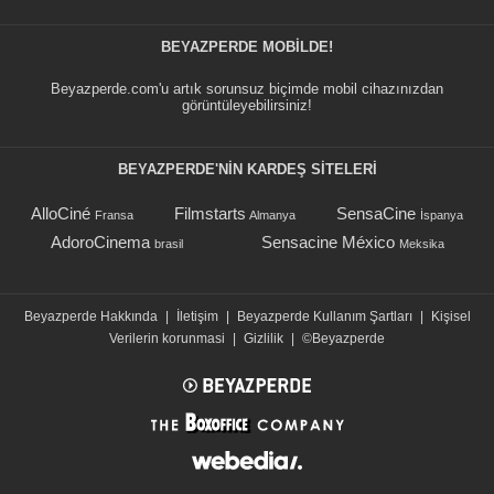
BEYAZPERDE MOBILDE!
Beyazperde.com'u artık sorunsuz biçimde mobil cihazınızdan
görüntüleyebilirsiniz!
BEYAZPERDE'NIN KARDEŞ SİTELERİ
AlloCiné
Filmstarts
SensaCine
Fransa
Almanya
İspanya
AdoroCinema
Sensacine México
brasil
Meksika
Beyazperde Hakkında
|
İletişim
|
Beyazperde Kullanım Şartları
|
Kişisel
Verilerin korunmasi
|
Gizlilik
|
©Beyazperde