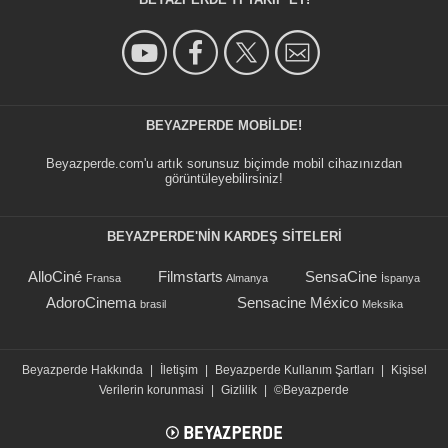
BEYAZPERDE MOBILDE!
Beyazperde.com'u artık sorunsuz biçimde mobil cihazınızdan
görüntüleyebilirsiniz!
BEYAZPERDE'NIN KARDEŞ SİTELERİ
AlloCiné
Filmstarts
SensaCine
Fransa
Almanya
İspanya
AdoroCinema
Sensacine México
brasil
Meksika
Beyazperde Hakkında
|
İletişim
|
Beyazperde Kullanım Şartları
|
Kişisel
Verilerin korunmasi
|
Gizlilik
|
©Beyazperde