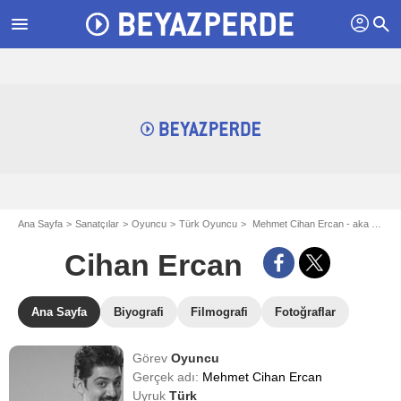
profil
menu
search
Ana Sayfa
Sanatçılar
Oyuncu
Türk Oyuncu
Mehmet Cihan Ercan - aka Cihan Ercan
Cihan Ercan
Ana Sayfa
Biyografi
Filmografi
Fotoğraflar
Görev
Oyuncu
Gerçek adı:
Mehmet Cihan Ercan
Uyruk
Türk