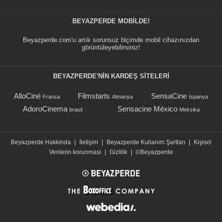
BEYAZPERDE MOBILDE!
Beyazperde.com'u artık sorunsuz biçimde mobil cihazınızdan
görüntüleyebilirsiniz!
BEYAZPERDE'NIN KARDEŞ SİTELERİ
AlloCiné
Filmstarts
SensaCine
Fransa
Almanya
İspanya
AdoroCinema
Sensacine México
brasil
Meksika
Beyazperde Hakkında
|
İletişim
|
Beyazperde Kullanım Şartları
|
Kişisel
Verilerin korunmasi
|
Gizlilik
|
©Beyazperde