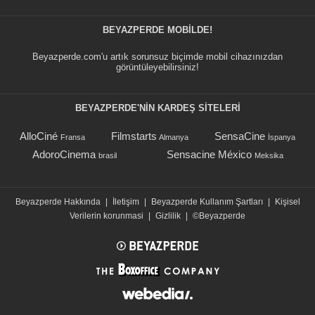
BEYAZPERDE MOBILDE!
Beyazperde.com'u artık sorunsuz biçimde mobil cihazınızdan
görüntüleyebilirsiniz!
BEYAZPERDE'NIN KARDEŞ SİTELERİ
AlloCiné
Filmstarts
SensaCine
Fransa
Almanya
İspanya
AdoroCinema
Sensacine México
brasil
Meksika
Beyazperde Hakkında
|
İletişim
|
Beyazperde Kullanım Şartları
|
Kişisel
Verilerin korunmasi
|
Gizlilik
|
©Beyazperde