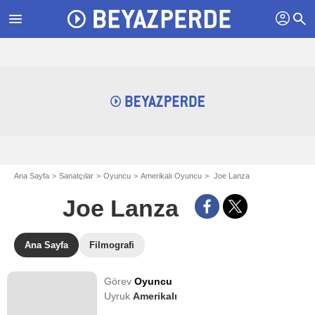
profil
menu
search
Ana Sayfa
Sanatçılar
Oyuncu
Amerikalı Oyuncu
Joe Lanza
Joe Lanza
Ana Sayfa
Filmografi
Görev
Oyuncu
Uyruk
Amerikalı