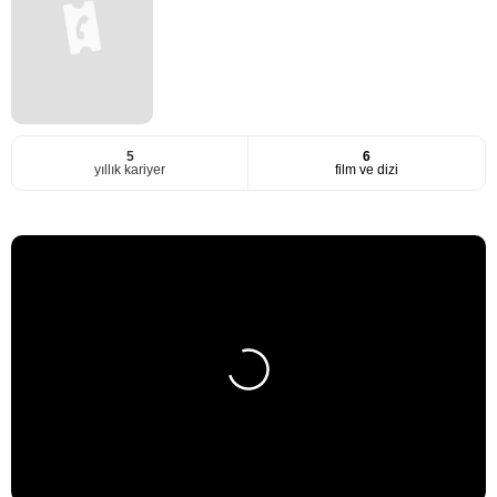
5
6
yıllık kariyer
film ve dizi