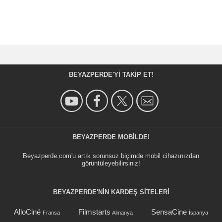
BEYAZPERDE'YI TAKIP ET!
BEYAZPERDE MOBILDE!
Beyazperde.com'u artık sorunsuz biçimde mobil cihazınızdan
görüntüleyebilirsiniz!
BEYAZPERDE'NIN KARDEŞ SİTELERİ
AlloCiné
Filmstarts
SensaCine
Fransa
Almanya
İspanya