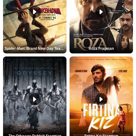
Spider-Man: Brand New Day Teaser
Roza Fragman
The Odyssey Dublajlı Fragman
Fırtına Kız Fragman