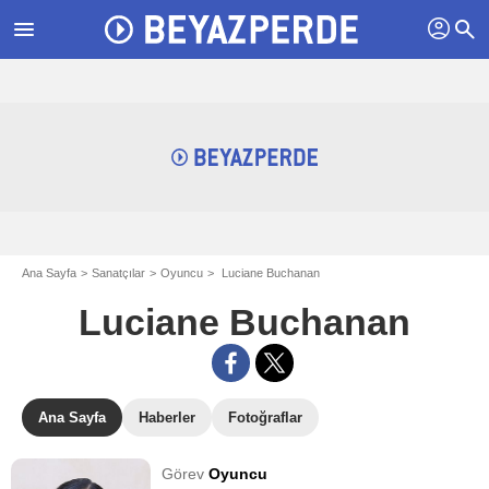
profil
menu
search
Ana Sayfa
Sanatçılar
Oyuncu
Luciane Buchanan
Luciane Buchanan
Ana Sayfa
Haberler
Fotoğraflar
Görev
Oyuncu