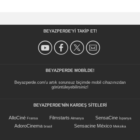
BEYAZPERDE'YI TAKIP ET!
BEYAZPERDE MOBILDE!
Beyazperde.com'u artık sorunsuz biçimde mobil cihazınızdan
görüntüleyebilirsiniz!
BEYAZPERDE'NIN KARDEŞ SİTELERİ
AlloCiné
Filmstarts
SensaCine
Fransa
Almanya
İspanya
AdoroCinema
Sensacine México
brasil
Meksika