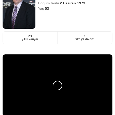
Doğum tarihi
2 Haziran 1973
Yaş
53
23
1
yıllık kariyer
film ya da dizi