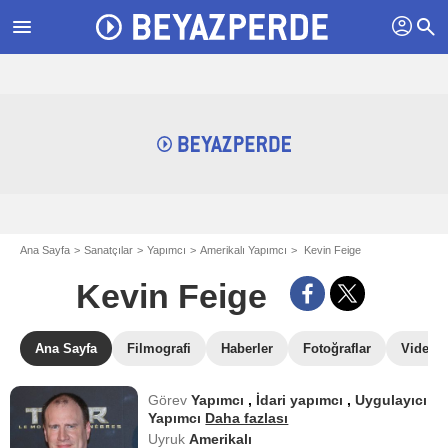
profil
menu
search
Ana Sayfa
Sanatçılar
Yapımcı
Amerikalı Yapımcı
Kevin Feige
Kevin Feige
Ana Sayfa
Filmografi
Haberler
Fotoğraflar
Videola
Görev
Yapımcı
,
İdari yapımcı
,
Uygulayıcı
Yapımcı
Daha fazlası
Uyruk
Amerikalı