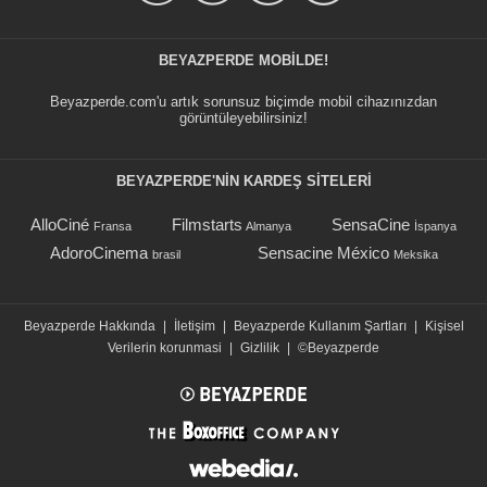
BEYAZPERDE MOBILDE!
Beyazperde.com'u artık sorunsuz biçimde mobil cihazınızdan
görüntüleyebilirsiniz!
BEYAZPERDE'NIN KARDEŞ SİTELERİ
AlloCiné
Filmstarts
SensaCine
Fransa
Almanya
İspanya
AdoroCinema
Sensacine México
brasil
Meksika
Beyazperde Hakkında
|
İletişim
|
Beyazperde Kullanım Şartları
|
Kişisel
Verilerin korunmasi
|
Gizlilik
|
©Beyazperde