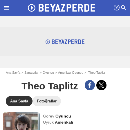
profil
menu
search
Ana Sayfa
Sanatçılar
Oyuncu
Amerikalı Oyuncu
Theo Taplitz
Theo Taplitz
Ana Sayfa
Fotoğraflar
Görev
Oyuncu
Uyruk
Amerikalı