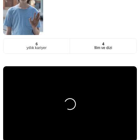
6
4
yıllık kariyer
film ve dizi