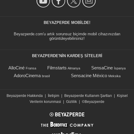
BEYAZPERDE MOBILDE!
Beyazperde.com'u artık sorunsuz biçimde mobil cihazınızdan
görüntüleyebilirsiniz!
BEYAZPERDE'NIN KARDEŞ SİTELERİ
AlloCiné
Filmstarts
SensaCine
Fransa
Almanya
İspanya
AdoroCinema
Sensacine México
brasil
Meksika
Beyazperde Hakkında
|
İletişim
|
Beyazperde Kullanım Şartları
|
Kişisel
Verilerin korunmasi
|
Gizlilik
|
©Beyazperde