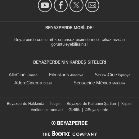
BEYAZPERDE MOBILDE!
Beyazperde.com'u artık sorunsuz biçimde mobil cihazınızdan
görüntüleyebilirsiniz!
BEYAZPERDE'NIN KARDEŞ SİTELERİ
AlloCiné
Filmstarts
SensaCine
Fransa
Almanya
İspanya
AdoroCinema
Sensacine México
brasil
Meksika
Beyazperde Hakkında
|
İletişim
|
Beyazperde Kullanım Şartları
|
Kişisel
Verilerin korunmasi
|
Gizlilik
|
©Beyazperde