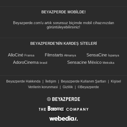
BEYAZPERDE MOBILDE!
Beyazperde.com'u artık sorunsuz biçimde mobil cihazınızdan
görüntüleyebilirsiniz!
BEYAZPERDE'NIN KARDEŞ SİTELERİ
AlloCiné
Filmstarts
SensaCine
Fransa
Almanya
İspanya
AdoroCinema
Sensacine México
brasil
Meksika
Beyazperde Hakkında
|
İletişim
|
Beyazperde Kullanım Şartları
|
Kişisel
Verilerin korunmasi
|
Gizlilik
|
©Beyazperde