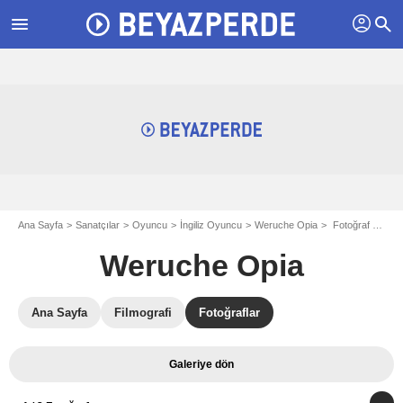
profil
menu
search
Ana Sayfa
Sanatçılar
Oyuncu
İngiliz Oyuncu
Weruche Opia
Fotoğraf Weruche Opia
Weruche Opia
Ana Sayfa
Filmografi
Fotoğraflar
Galeriye dön