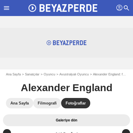
profil
menu
search
Ana Sayfa
Sanatçılar
Oyuncu
Avustralyalı Oyuncu
Alexander England: fotograflar
Alexander England
Ana Sayfa
Filmografi
Fotoğraflar
Galeriye dön