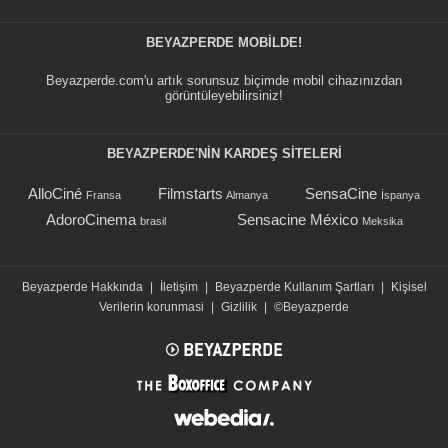
BEYAZPERDE MOBILDE!
Beyazperde.com'u artık sorunsuz biçimde mobil cihazınızdan
görüntüleyebilirsiniz!
BEYAZPERDE'NIN KARDEŞ SİTELERİ
AlloCiné
Filmstarts
SensaCine
Fransa
Almanya
İspanya
AdoroCinema
Sensacine México
brasil
Meksika
Beyazperde Hakkında
|
İletişim
|
Beyazperde Kullanım Şartları
|
Kişisel
Verilerin korunmasi
|
Gizlilik
|
©Beyazperde