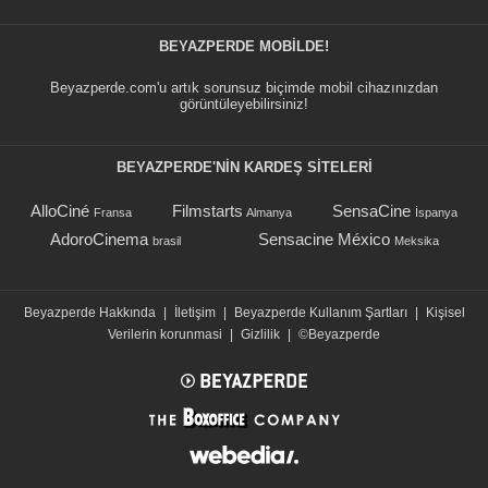
BEYAZPERDE MOBILDE!
Beyazperde.com'u artık sorunsuz biçimde mobil cihazınızdan
görüntüleyebilirsiniz!
BEYAZPERDE'NIN KARDEŞ SİTELERİ
AlloCiné
Filmstarts
SensaCine
Fransa
Almanya
İspanya
AdoroCinema
Sensacine México
brasil
Meksika
Beyazperde Hakkında
|
İletişim
|
Beyazperde Kullanım Şartları
|
Kişisel
Verilerin korunmasi
|
Gizlilik
|
©Beyazperde