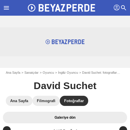
profil
menu
search
Ana Sayfa
Sanatçılar
Oyuncu
İngiliz Oyuncu
David Suchet: fotograflar
Fotoğ
David Suchet
Ana Sayfa
Filmografi
Fotoğraflar
Galeriye dön