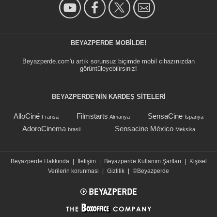
BEYAZPERDE MOBILDE!
Beyazperde.com'u artık sorunsuz biçimde mobil cihazınızdan
görüntüleyebilirsiniz!
BEYAZPERDE'NIN KARDEŞ SİTELERİ
AlloCiné
Filmstarts
SensaCine
Fransa
Almanya
İspanya
AdoroCinema
Sensacine México
brasil
Meksika
Beyazperde Hakkında
|
İletişim
|
Beyazperde Kullanım Şartları
|
Kişisel
Verilerin korunmasi
|
Gizlilik
|
©Beyazperde