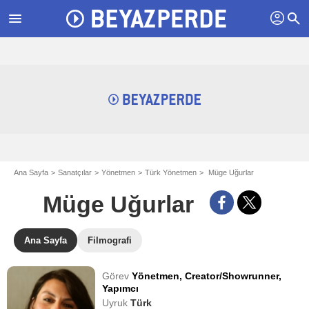
profil
menu
search
Ana Sayfa
Sanatçılar
Yönetmen
Türk Yönetmen
Müge Uğurlar
Müge Uğurlar
Ana Sayfa
Filmografi
Görev
Yönetmen,
Creator/Showrunner,
Yapımcı
Uyruk
Türk