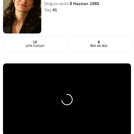
Doğum tarihi
8 Haziran 1985
Yaş
41
10
6
yıllık kariyer
film ve dizi