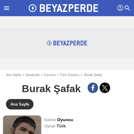
profil
menu
search
Ana Sayfa
Sanatçılar
Oyuncu
Türk Oyuncu
Burak Şafak
Burak Şafak
Ana Sayfa
Görev
Oyuncu
Uyruk
Türk