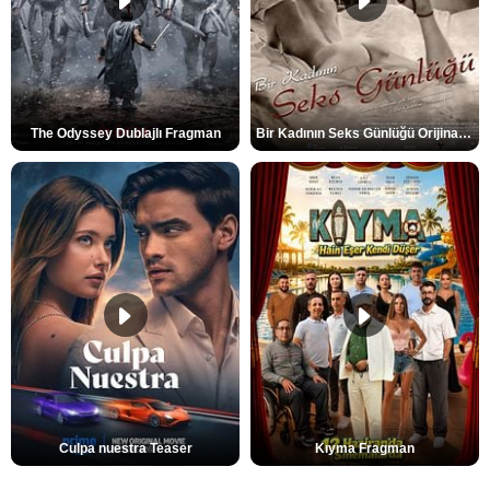
The Odyssey Dublajlı Fragman
Bir Kadının Seks Günlüğü Orijinal Fragman
Culpa nuestra Teaser
Kıyma Fragman