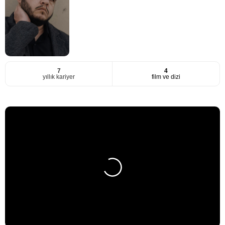
7
4
yıllık kariyer
film ve dizi