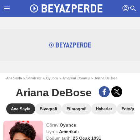
profil
menu
search
Ana Sayfa
Sanatçılar
Oyuncu
Amerikalı Oyuncu
Ariana DeBose
Ariana DeBose
Ana Sayfa
Biyografi
Filmografi
Haberler
Fotoğrafl
Görev
Oyuncu
Uyruk
Amerikalı
Doğum tarihi
25 Ocak 1991