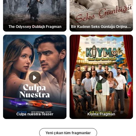
The Odyssey Dublajlı Fragman
Bir Kadının Seks Günlüğü Orijinal Fragman
Culpa nuestra Teaser
Kıyma Fragman
Yeni çıkan tüm fragmanlar