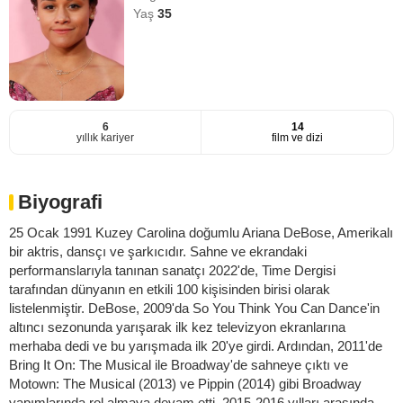
Yaş
35
6
14
yıllık kariyer
film ve dizi
Biyografi
25 Ocak 1991 Kuzey Carolina doğumlu Ariana DeBose, Amerikalı
bir aktris, dansçı ve şarkıcıdır. Sahne ve ekrandaki
performanslarıyla tanınan sanatçı 2022'de, Time Dergisi
tarafından dünyanın en etkili 100 kişisinden birisi olarak
listelenmiştir. DeBose, 2009'da So You Think You Can Dance'in
altıncı sezonunda yarışarak ilk kez televizyon ekranlarına
merhaba dedi ve bu yarışmada ilk 20'ye girdi. Ardından, 2011'de
Bring It On: The Musical ile Broadway'de sahneye çıktı ve
Motown: The Musical (2013) ve Pippin (2014) gibi Broadway
yapımlarında rol almaya devam etti. 2015-2016 yılları arasında,