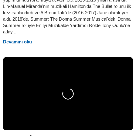
Lin-Manuel Miranda'nın müzikali Hamilton'da The Bullet rolünü ilk
kez canlandırdı ve A Bronx Tale'de (2016-2017) Jane olarak yer
aldı. 2018'de, Summer: The Donna Summer Musical'deki Donna
Summer rolüyle En İyi Müzikalde Yardımcı Rolde Tony Ödülü'ne
aday ...
Devamını oku