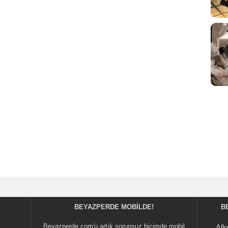
BEYAZPERDE MOBILDE!
B
Beyazperde.com'u artık sorunsuz biçimde mobil
All