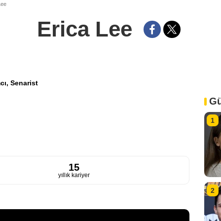
Lee
Erica Lee
cı,
Senarist
Gü
1
15
yıllık kariyer
2