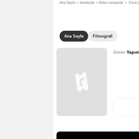
Ana Sayfa
Sanatçılar
Bütün sanatçılar
Erica 
Ana Sayfa
Filmografi
Görev
Yapım