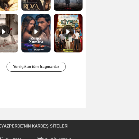
Bir Kadının Seks Günlüğü Orijinal Fragman
Culpa nuestra Teaser
Kıyma Fragman
Yeni çıkan tüm fragmanlar
EYAZPERDE'NIN KARDEŞ SİTELERİ
oCiné
Filmstarts