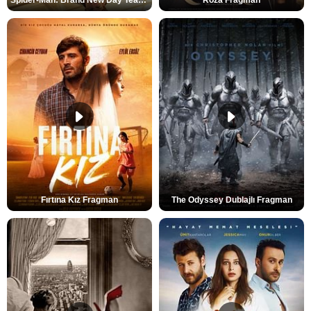
Spider-Man: Brand New Day Teaser
Roza Fragman
Fırtına Kız Fragman
The Odyssey Dublajlı Fragman