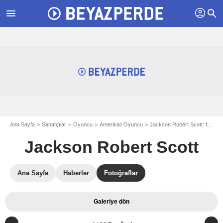
profil
menu
search
Ana Sayfa
Sanatçılar
Oyuncu
Amerikalı Oyuncu
Jackson Robert Scott: fotograflar
Jackson Robert Scott
Ana Sayfa
Haberler
Fotoğraflar
Galeriye dön