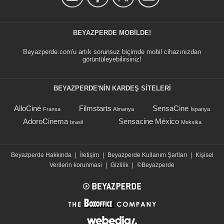
BEYAZPERDE MOBILDE!
Beyazperde.com'u artık sorunsuz biçimde mobil cihazınızdan
görüntüleyebilirsiniz!
BEYAZPERDE'NIN KARDEŞ SİTELERİ
AlloCiné
Filmstarts
SensaCine
Fransa
Almanya
İspanya
AdoroCinema
Sensacine México
brasil
Meksika
Beyazperde Hakkında
|
İletişim
|
Beyazperde Kullanım Şartları
|
Kişisel
Verilerin korunmasi
|
Gizlilik
|
©Beyazperde