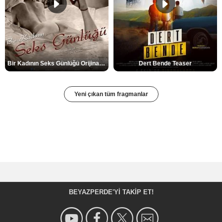
Bir Kadının Seks Günlüğü Orijinal Fragman
Dert Bende Teaser
Yeni çıkan tüm fragmanlar
BEYAZPERDE'YI TAKIP ET!