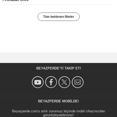
Tüm beklenen filmler
BEYAZPERDE'YI TAKIP ET!
BEYAZPERDE MOBILDE!
Beyazperde.com'u artık sorunsuz biçimde mobil cihazınızdan
görüntüleyebilirsiniz!