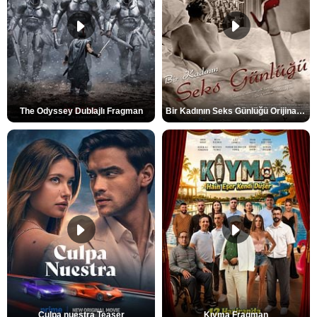
The Odyssey Dublajlı Fragman
Bir Kadının Seks Günlüğü Orijinal Fragman
Culpa nuestra Teaser
Kıyma Fragman