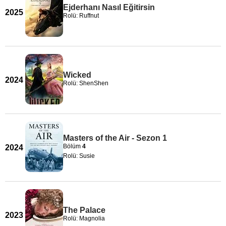
Ejderhanı Nasıl Eğitirsin
2025
Rolü: Ruffnut
Wicked
2024
Rolü: ShenShen
Masters of the Air - Sezon 1
Bölüm
4
2024
Rolü: Susie
The Palace
2023
Rolü: Magnolia