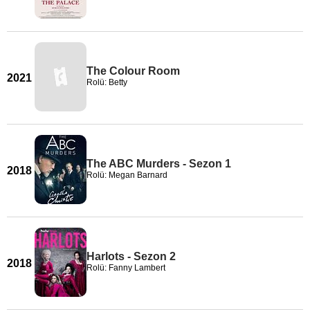
The Colour Room
2021
Rolü: Betty
The ABC Murders - Sezon 1
2018
Rolü: Megan Barnard
Harlots - Sezon 2
2018
Rolü: Fanny Lambert