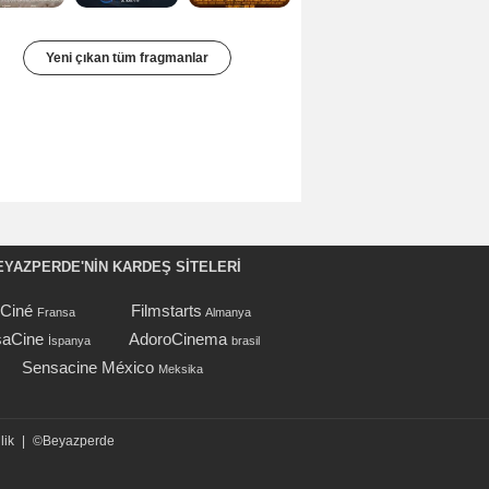
Yeni çıkan tüm fragmanlar
EYAZPERDE'NIN KARDEŞ SİTELERİ
oCiné
Filmstarts
Fransa
Almanya
aCine
AdoroCinema
İspanya
brasil
Sensacine México
Meksika
lik
|
©Beyazperde