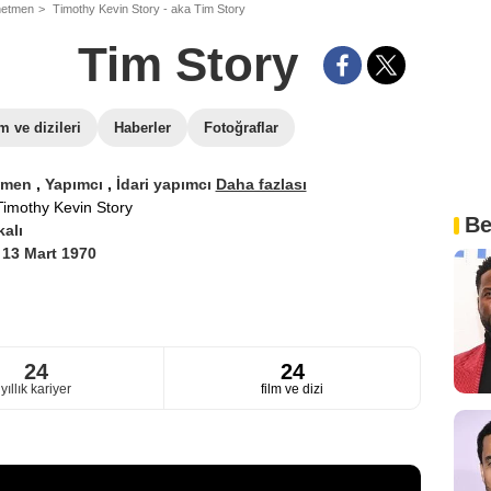
netmen
Timothy Kevin Story - aka Tim Story
Tim Story
lm ve dizileri
Haberler
Fotoğraflar
tmen
,
Yapımcı
,
İdari yapımcı
Daha fazlası
Timothy Kevin Story
Be
alı
i
13 Mart 1970
24
24
yıllık kariyer
film ve dizi