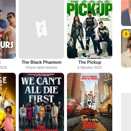
3
t
The Black Phantom
The Pickup
2026
Vizyon tarihi belirsiz
6 Ağustos 2025