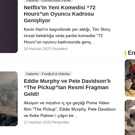
Haberler - Gündemdeki Filmler
Netflix’in Yeni Komedisi “72
Hours”un Oyuncu Kadrosu
Genişliyor
Kevin Hart’ın başrolünde yer aldığı, Tim Story
imzalı bekârlığa veda partisi komedisi “72
Hours”un oyuncu kadrosunda genç…
16 Haziran 2025 Pazartesi
En
Haberler - Fotoğraf & Videolar
Eddie Murphy ve Pete Davidson’lı
“The Pickup”tan Resmi Fragman
Geldi!
Aksiyon ve mizahın iç içe geçtiği Prime Video
filmi "The Pickup", Eddie Murphy, Pete Davidson
ve Keke Palmer’ı çılgın bir…
12 Haziran 2025 Perşembe