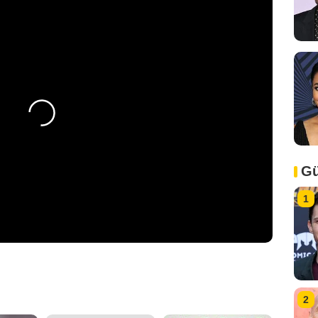
Gü
1
2