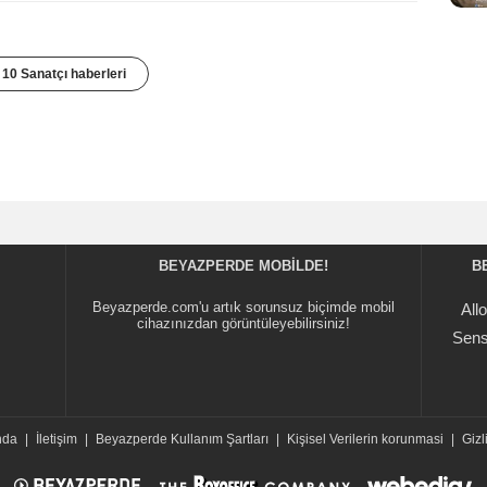
10 Sanatçı haberleri
BEYAZPERDE MOBILDE!
B
Beyazperde.com'u artık sorunsuz biçimde mobil
All
cihazınızdan görüntüleyebilirsiniz!
Sens
nda
|
İletişim
|
Beyazperde Kullanım Şartları
|
Kişisel Verilerin korunmasi
|
Gizli