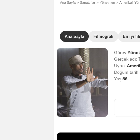
Ana Sayfa
Sanatçılar
Yönetmen
Amerikalı Yö
Ana Sayfa
Filmografi
En iyi fi
Görev
Yöne
Gerçek adı:
Uyruk
Amerik
Doğum tarih
Yaş
56