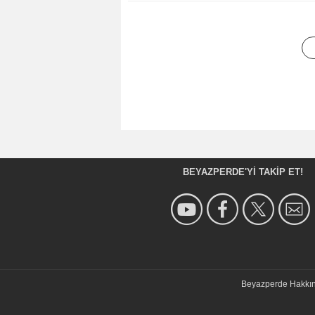
BEYAZPERDE'YI TAKIP ET!
Beyazperde Hakkı