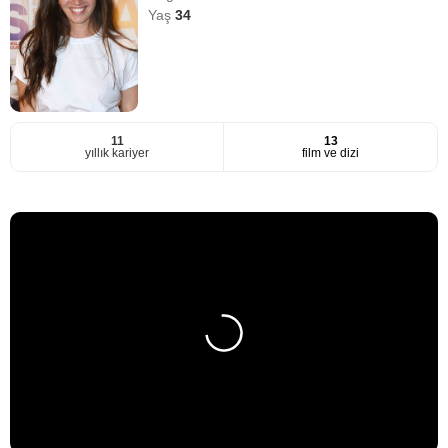
Yaş
34
11
13
yıllık kariyer
film ve dizi