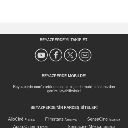
BEYAZPERDE'YI TAKIP ET!
BEYAZPERDE MOBILDE!
Beyazperde.com'u artık sorunsuz biçimde mobil cihazınızdan
görüntüleyebilirsiniz!
BEYAZPERDE'NIN KARDEŞ SİTELERİ
AlloCiné
Filmstarts
SensaCine
Fransa
Almanya
İspanya
AdoroCinema
Sensacine México
brasil
Meksika