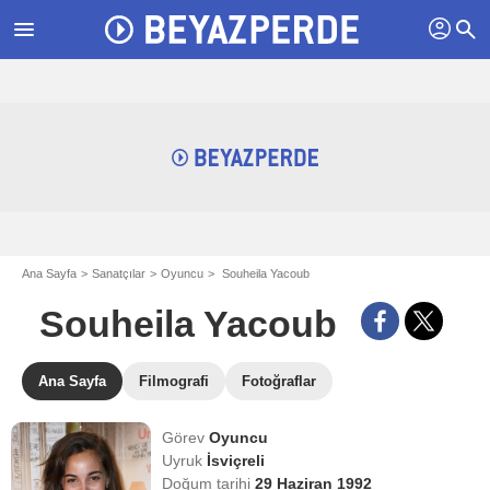
profil
menu
search
Ana Sayfa
Sanatçılar
Oyuncu
Souheila Yacoub
Souheila Yacoub
Ana Sayfa
Filmografi
Fotoğraflar
Görev
Oyuncu
Uyruk
İsviçreli
Doğum tarihi
29 Haziran 1992