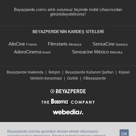
Beyazperde.com'u artık sorunsuz biçimde mobil cihazınızdan
görüntüleyebilirsiniz!
BEYAZPERDE'NIN KARDEŞ SİTELERİ
AlloCiné
Filmstarts
SensaCine
Fransa
Almanya
İspanya
AdoroCinema
Sensacine México
brasil
Meksika
Beyazperde Hakkında
|
İletişim
|
Beyazperde Kullanım Şartları
|
Kişisel
Verilerin korunmasi
|
Gizlilik
|
©Beyazperde
Beyazperde.com'da gezintiye devam etmek istiyorsanız
OK