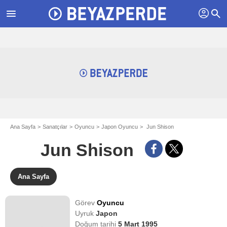
profil
menu
search
Ana Sayfa
Sanatçılar
Oyuncu
Japon Oyuncu
Jun Shison
Jun Shison
Ana Sayfa
Görev
Oyuncu
Uyruk
Japon
Doğum tarihi
5 Mart 1995