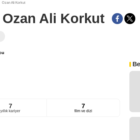
Ozan Ali Korkut
Ozan Ali Korkut
i
cu
Be
7
7
yıllık kariyer
film ve dizi