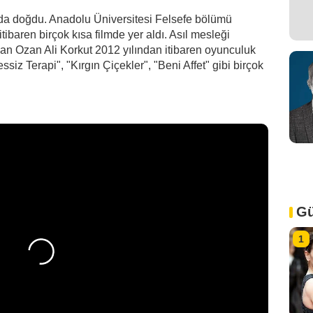
'da doğdu. Anadolu Üniversitesi Felsefe bölümü
itibaren birçok kısa filmde yer aldı. Asıl mesleği
an Ozan Ali Korkut 2012 yılından itibaren oyunculuk
essiz Terapi", "Kırgın Çiçekler", "Beni Affet" gibi birçok
Gü
1