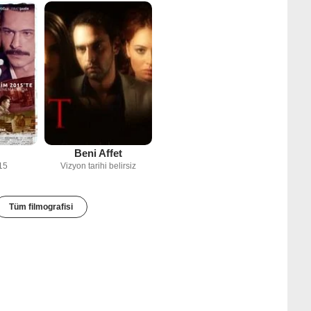
Beni Affet
15
Vizyon tarihi belirsiz
Tüm filmografisi