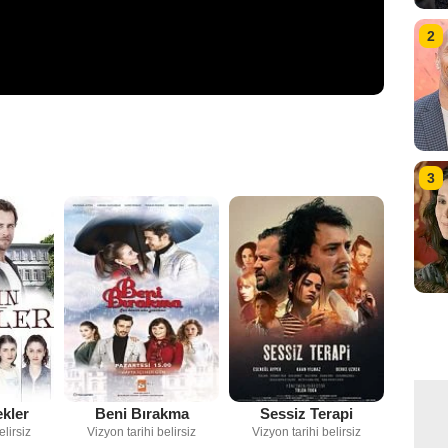
2
3
ekler
Beni Bırakma
Sessiz Terapi
elirsiz
Vizyon tarihi belirsiz
Vizyon tarihi belirsiz