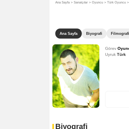
Ana Sayfa
Sanatçılar
Oyuncu
Türk Oyuncu
Ana Sayfa
Biyografi
Filmograf
Görev
Oyun
Uyruk
Türk
Biyografi