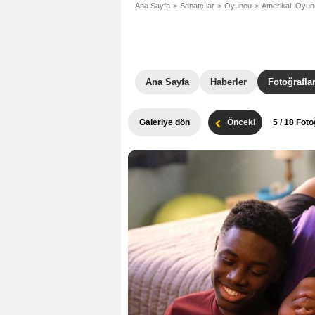
Ana Sayfa
Sanatçılar
Oyuncu
Amerikalı Oyu
Ana Sayfa
Haberler
Fotoğrafla
Galeriye dön
Önceki
5
/ 18 Foto