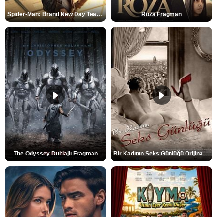
Spider-Man: Brand New Day Teaser
Roza Fragman
The Odyssey Dublajlı Fragman
Bir Kadının Seks Günlüğü Orijinal Fragman