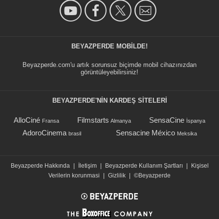
BEYAZPERDE MOBILDE!
Beyazperde.com'u artık sorunsuz biçimde mobil cihazınızdan
görüntüleyebilirsiniz!
BEYAZPERDE'NIN KARDEŞ SİTELERİ
AlloCiné
Filmstarts
SensaCine
Fransa
Almanya
İspanya
AdoroCinema
Sensacine México
brasil
Meksika
Beyazperde Hakkında
|
İletişim
|
Beyazperde Kullanım Şartları
|
Kişisel
Verilerin korunmasi
|
Gizlilik
|
©Beyazperde