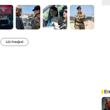
122 Fotoğraf
En