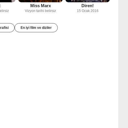
t
Miss Marx
Diren!
elirsiz
Vizyon tarihi belirsiz
15 Ocak 2016
rafisi
En iyi film ve diziler