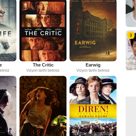
3
e
The Critic
Earwig
elirsiz
Vizyon tarihi belirsiz
Vizyon tarihi belirsiz