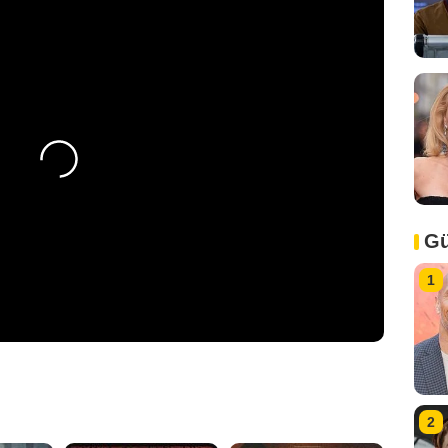
Gü
1
2