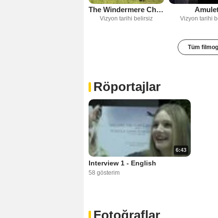
The Windermere Children
Amule
Vizyon tarihi belirsiz
Vizyon tarihi b
Tüm filmog
Röportajlar
6:43
Interview 1 - English
58 gösterim
Fotoğraflar