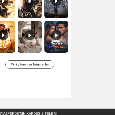
Fırtına Kız Fragman
Bir Kadının Seks Günlüğü Orijinal Fragman
Culpa nuestra Teaser
Yeni çıkan tüm fragmanlar
EYAZPERDE'NIN KARDEŞ SİTELERİ