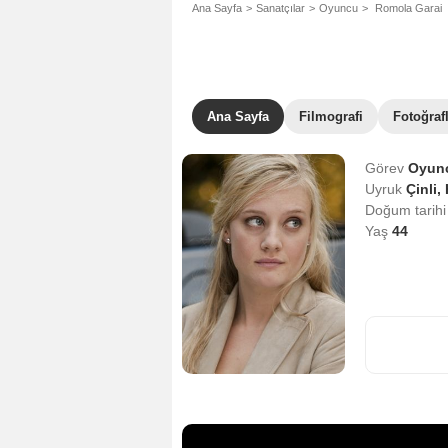
Ana Sayfa
Sanatçılar
Oyuncu
Romola Garai
Ana Sayfa
Filmografi
Fotoğraf
Görev
Oyun
Uyruk
Çinli,
Doğum tarih
Yaş
44