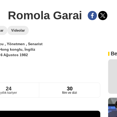
Romola Garai
lar
Videolar
cu
,
Yönetmen
,
Senarist
Hong konglu,
İngiliz
Be
i
6 Ağustos 1982
24
30
yıllık kariyer
film ve dizi