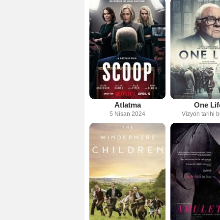
Atlatma
One Lif
5 Nisan 2024
Vizyon tarihi b