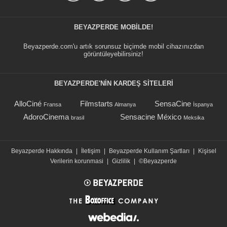
BEYAZPERDE MOBILDE!
Beyazperde.com'u artık sorunsuz biçimde mobil cihazınızdan
görüntüleyebilirsiniz!
BEYAZPERDE'NIN KARDEŞ SİTELERİ
AlloCiné
Filmstarts
SensaCine
Fransa
Almanya
İspanya
AdoroCinema
Sensacine México
brasil
Meksika
Beyazperde Hakkında
|
İletişim
|
Beyazperde Kullanım Şartları
|
Kişisel
Verilerin korunmasi
|
Gizlilik
|
©Beyazperde