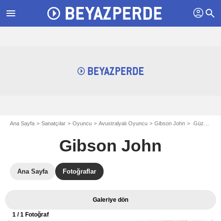
profil
menu
search
Ana Sayfa
Sanatçılar
Oyuncu
Avustralyalı Oyuncu
Gibson John
Güzel Ülke : Fotoğraf Thomas M. Wright, Bryan Brown, Gibson John, Sam Neill
Gibson John
Ana Sayfa
Fotoğraflar
Galeriye dön
1
/ 1 Fotoğraf