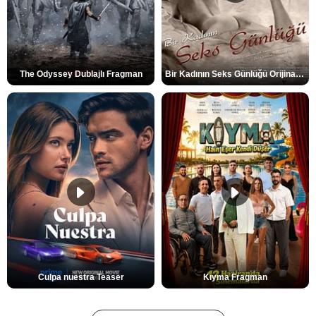
The Odyssey Dublajlı Fragman
Bir Kadının Seks Günlüğü Orijinal Fragman
Culpa nuestra Teaser
Kıyma Fragman