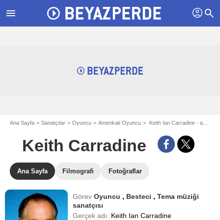
profil
menu
search
Ana Sayfa
Sanatçılar
Oyuncu
Amerikalı Oyuncu
Keith Ian Carradine - aka Keith Carradine
Keith Carradine
Ana Sayfa
Filmografi
Fotoğraflar
Görev
Oyuncu
,
Besteci
,
Tema müziği
sanatçısı
Gerçek adı:
Keith Ian Carradine