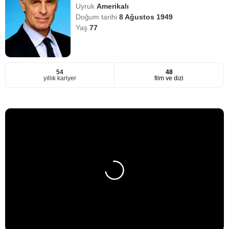
Uyruk
Amerikalı
Doğum tarihi
8 Ağustos 1949
Yaş
77
54
48
yıllık kariyer
film ve dizi