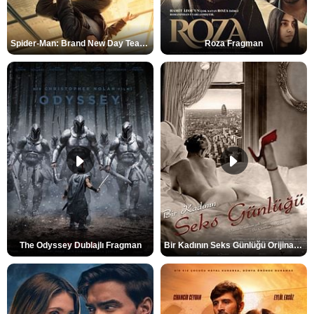
Spider-Man: Brand New Day Teaser
Roza Fragman
The Odyssey Dublajlı Fragman
Bir Kadının Seks Günlüğü Orijinal Fragman