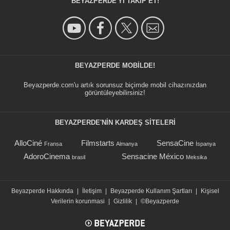
BEYAZPERDE'YI TAKIP ET!
BEYAZPERDE MOBILDE!
Beyazperde.com'u artık sorunsuz biçimde mobil cihazınızdan
görüntüleyebilirsiniz!
BEYAZPERDE'NIN KARDEŞ SİTELERİ
AlloCiné
Filmstarts
SensaCine
Fransa
Almanya
İspanya
AdoroCinema
Sensacine México
brasil
Meksika
Beyazperde Hakkında
|
İletişim
|
Beyazperde Kullanım Şartları
|
Kişisel
Verilerin korunmasi
|
Gizlilik
|
©Beyazperde