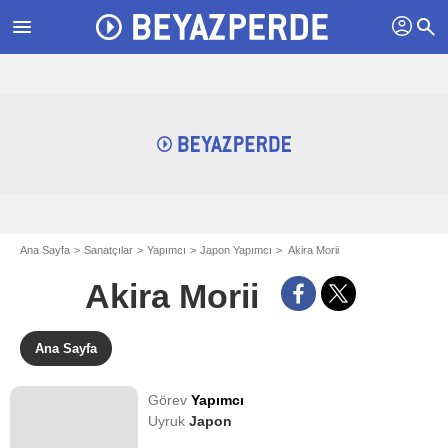
profil
menu
search
Ana Sayfa
Sanatçılar
Yapımcı
Japon Yapımcı
Akira Morii
Akira Morii
Ana Sayfa
Görev
Yapımcı
Uyruk
Japon