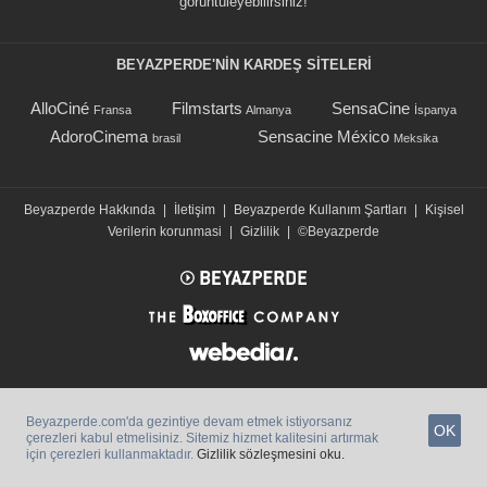
görüntüleyebilirsiniz!
BEYAZPERDE'NIN KARDEŞ SİTELERİ
AlloCiné
Filmstarts
SensaCine
Fransa
Almanya
İspanya
AdoroCinema
Sensacine México
brasil
Meksika
Beyazperde Hakkında
|
İletişim
|
Beyazperde Kullanım Şartları
|
Kişisel
Verilerin korunmasi
|
Gizlilik
|
©Beyazperde
Beyazperde.com'da gezintiye devam etmek istiyorsanız
OK
çerezleri kabul etmelisiniz. Sitemiz hizmet kalitesini artırmak
için çerezleri kullanmaktadır.
Gizlilik sözleşmesini oku.