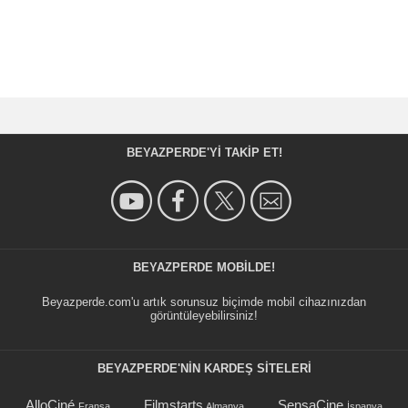
BEYAZPERDE'YI TAKIP ET!
BEYAZPERDE MOBILDE!
Beyazperde.com'u artık sorunsuz biçimde mobil cihazınızdan
görüntüleyebilirsiniz!
BEYAZPERDE'NIN KARDEŞ SİTELERİ
AlloCiné
Filmstarts
SensaCine
Fransa
Almanya
İspanya