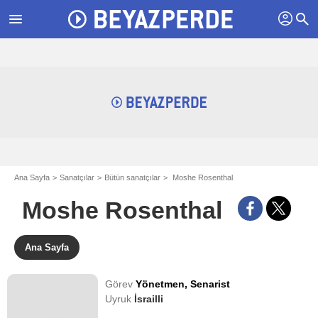
profil
menu
search
Ana Sayfa
Sanatçılar
Bütün sanatçılar
Moshe Rosenthal
Moshe Rosenthal
Ana Sayfa
Görev
Yönetmen,
Senarist
Uyruk
İsrailli