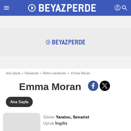
profil
menu
search
Ana Sayfa
Sanatçılar
Bütün sanatçılar
Emma Moran
Emma Moran
Ana Sayfa
Görev
Yaratıcı,
Senarist
Uyruk
İngiliz