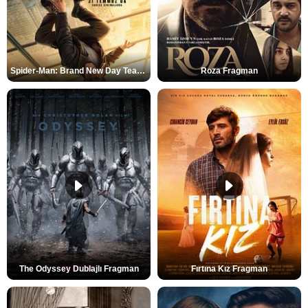
Spider-Man: Brand New Day Teaser
Roza Fragman
The Odyssey Dublajlı Fragman
Fırtına Kız Fragman