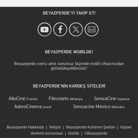
BEYAZPERDE'YI TAKIP ET!
BEYAZPERDE MOBILDE!
Beyazperde.com'u artık sorunsuz biçimde mobil cihazınızdan
görüntüleyebilirsiniz!
BEYAZPERDE'NIN KARDEŞ SİTELERİ
AlloCiné
Filmstarts
SensaCine
Fransa
Almanya
İspanya
AdoroCinema
Sensacine México
brasil
Meksika
Beyazperde Hakkında
|
İletişim
|
Beyazperde Kullanım Şartları
|
Kişisel
Verilerin korunmasi
|
Gizlilik
|
©Beyazperde