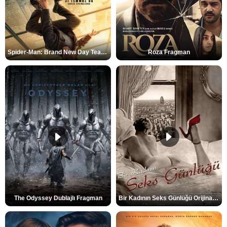
Spider-Man: Brand New Day Teaser
Roza Fragman
The Odyssey Dublajlı Fragman
Bir Kadının Seks Günlüğü Orijinal Fragman