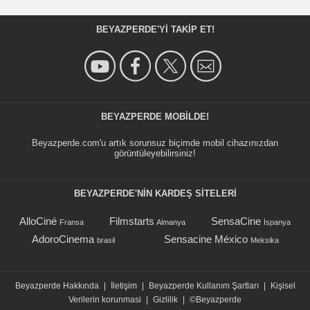
BEYAZPERDE'YI TAKIP ET!
BEYAZPERDE MOBILDE!
Beyazperde.com'u artık sorunsuz biçimde mobil cihazınızdan
görüntüleyebilirsiniz!
BEYAZPERDE'NIN KARDEŞ SİTELERİ
AlloCiné
Filmstarts
SensaCine
Fransa
Almanya
İspanya
AdoroCinema
Sensacine México
brasil
Meksika
Beyazperde Hakkında
|
İletişim
|
Beyazperde Kullanım Şartları
|
Kişisel
Verilerin korunmasi
|
Gizlilik
|
©Beyazperde