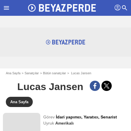
profil
menu
search
Ana Sayfa
Sanatçılar
Bütün sanatçılar
Lucas Jansen
Lucas Jansen
Ana Sayfa
Görev
İdari yapımcı,
Yaratıcı,
Senarist
Uyruk
Amerikalı