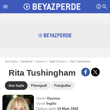
profil
menu
search
Ana Sayfa
Sanatçılar
Oyuncu
İngiliz Oyuncu
Rita Tushingham
Rita Tushingham
Ana Sayfa
Filmografi
Fotoğraflar
Görev
Oyuncu
Uyruk
İngiliz
Doğum tarihi
14 Mart 1942