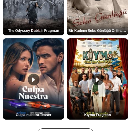
The Odyssey Dublajlı Fragman
Bir Kadının Seks Günlüğü Orijinal Fragman
Culpa nuestra Teaser
Kıyma Fragman