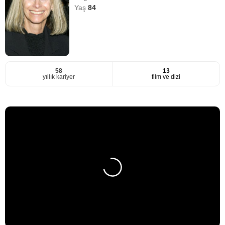
Yaş
84
58
13
yıllık kariyer
film ve dizi