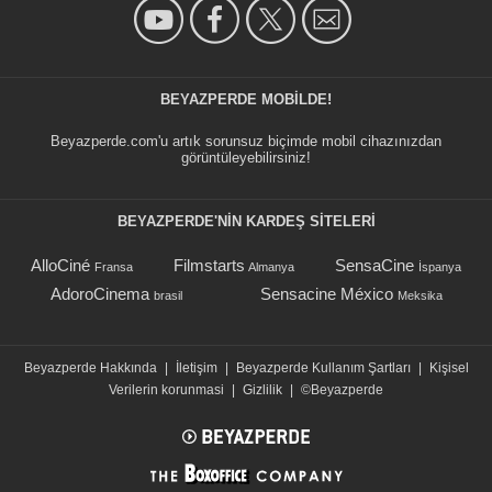
BEYAZPERDE MOBILDE!
Beyazperde.com'u artık sorunsuz biçimde mobil cihazınızdan
görüntüleyebilirsiniz!
BEYAZPERDE'NIN KARDEŞ SİTELERİ
AlloCiné
Filmstarts
SensaCine
Fransa
Almanya
İspanya
AdoroCinema
Sensacine México
brasil
Meksika
Beyazperde Hakkında
|
İletişim
|
Beyazperde Kullanım Şartları
|
Kişisel
Verilerin korunmasi
|
Gizlilik
|
©Beyazperde