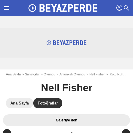
profil
menu
search
Ana Sayfa
Sanatçılar
Oyuncu
Amerikalı Oyuncu
Nell Fisher
Kötü Ruh: Uyanış : Fotoğraf Nell Fisher
Nell Fisher
Ana Sayfa
Fotoğraflar
Galeriye dön