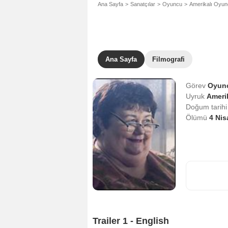
Ana Sayfa
Sanatçılar
Oyuncu
Amerikalı Oyu
Ana Sayfa
Filmografi
Görev
Oyun
Uyruk
Amerik
Doğum tarih
Ölümü
4 Ni
Trailer 1 - English