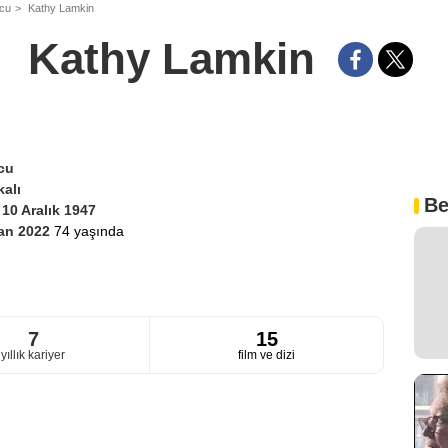
ncu
Kathy Lamkin
Kathy Lamkin
cu
alı
Be
i
10 Aralık 1947
san 2022
74 yaşında
7
15
yıllık kariyer
film ve dizi