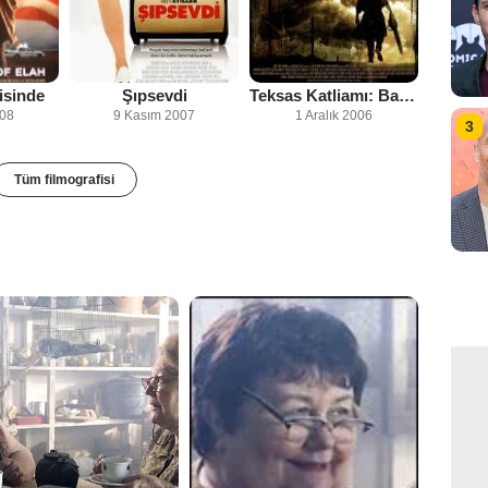
isinde
Şıpsevdi
Teksas Katliamı: Başlangıç
008
9 Kasım 2007
1 Aralık 2006
3
Tüm filmografisi