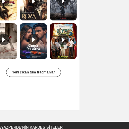
Bir Kadının Seks Günlüğü Orijinal Fragman
Culpa nuestra Teaser
Kıyma Fragman
Yeni çıkan tüm fragmanlar
EYAZPERDE'NIN KARDEŞ SİTELERİ