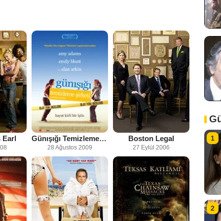
Gü
 Earl
Günışığı Temizleme Şirketi
Boston Legal
1
008
28 Ağustos 2009
27 Eylül 2006
2