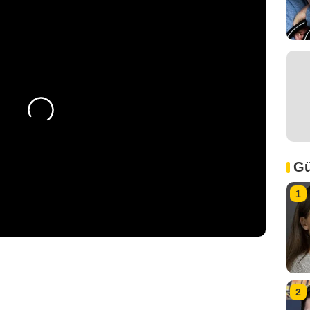
Gü
1
2