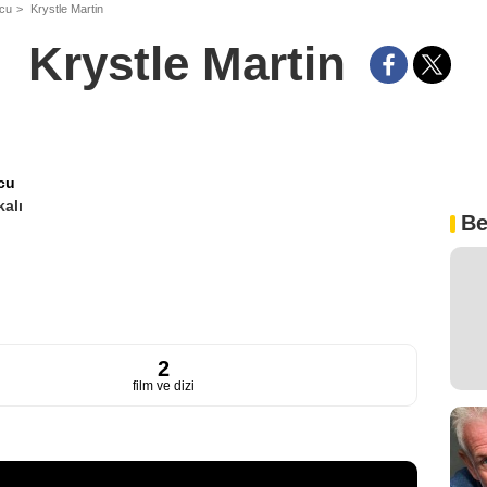
ncu
Krystle Martin
Krystle Martin
cu
alı
Be
2
film ve dizi