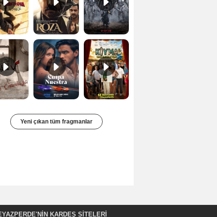
Bir Kadının Seks Günlüğü Orijinal Fragman
Culpa nuestra Teaser
Kıyma Fragman
Yeni çıkan tüm fragmanlar
EYAZPERDE'NIN KARDEŞ SİTELERİ