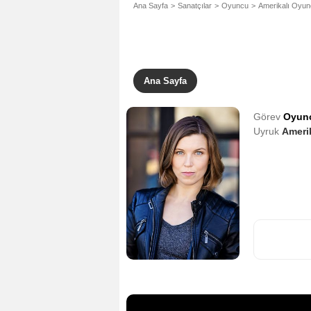
Ana Sayfa
Sanatçılar
Oyuncu
Amerikalı Oyu
Ana Sayfa
Görev
Oyun
Uyruk
Amerik