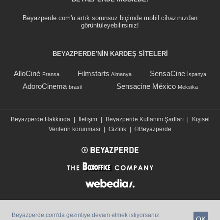
Beyazperde.com'u artık sorunsuz biçimde mobil cihazınızdan
görüntüleyebilirsiniz!
BEYAZPERDE'NIN KARDEŞ SİTELERİ
AlloCiné
Filmstarts
SensaCine
Fransa
Almanya
İspanya
AdoroCinema
Sensacine México
brasil
Meksika
Beyazperde Hakkında
|
İletişim
|
Beyazperde Kullanım Şartları
|
Kişisel
Verilerin korunmasi
|
Gizlilik
|
©Beyazperde
Beyazperde.com'da gezintiye devam etmek istiyorsanız
OK