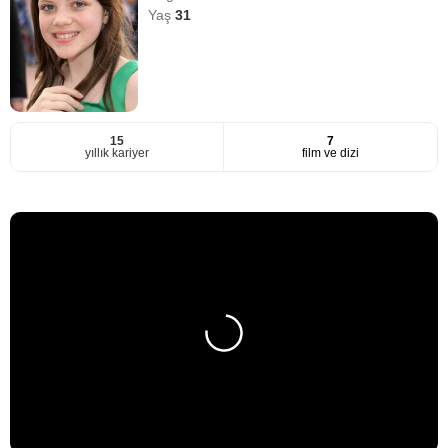
Yaş
31
15
7
yıllık kariyer
film ve dizi