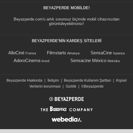
BEYAZPERDE MOBILDE!
Beyazperde.com'u artık sorunsuz biçimde mobil cihazınızdan
görüntüleyebilirsiniz!
BEYAZPERDE'NIN KARDEŞ SİTELERİ
AlloCiné
Filmstarts
SensaCine
Fransa
Almanya
İspanya
AdoroCinema
Sensacine México
brasil
Meksika
Beyazperde Hakkında
|
İletişim
|
Beyazperde Kullanım Şartları
|
Kişisel
Verilerin korunmasi
|
Gizlilik
|
©Beyazperde