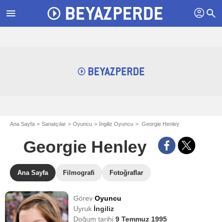
profil
menu
search
Ana Sayfa
Sanatçılar
Oyuncu
İngiliz Oyuncu
Georgie Henley
Georgie Henley
Ana Sayfa
Filmografi
Fotoğraflar
Görev
Oyuncu
Uyruk
İngiliz
Doğum tarihi
9 Temmuz 1995