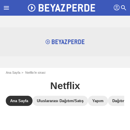
profil
menu
search
Ana Sayfa
Netflix’in sirasi
Netflix
Ana Sayfa
Uluslararası Dağıtım/Satış
Yapım
Dağıtım