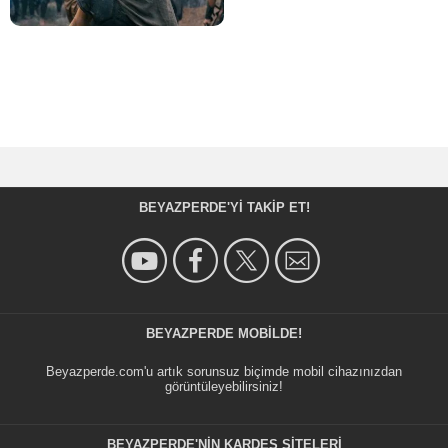
BEYAZPERDE'YI TAKIP ET!
BEYAZPERDE MOBILDE!
Beyazperde.com'u artık sorunsuz biçimde mobil cihazınızdan
görüntüleyebilirsiniz!
BEYAZPERDE'NIN KARDEŞ SİTELERİ