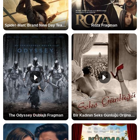
Spider-Man: Brand New Day Teaser
Roza Fragman
The Odyssey Dublajlı Fragman
Bir Kadının Seks Günlüğü Orijinal Fragman