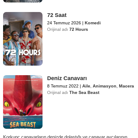
72 Saat
24 Temmuz 2026
|
Komedi
Orijinal adı
72 Hours
Deniz Canavarı
8 Temmuz 2022
|
Aile
,
Animasyon
,
Macera
Orijinal adı
The Sea Beast
Korkunç canavarların denizde dolaştığı ve canavar avcılarının