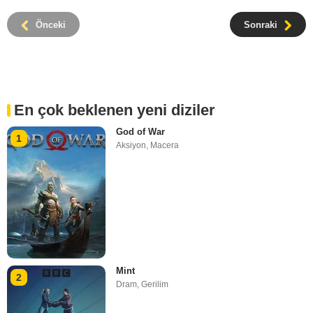
Önceki
Sonraki
En çok beklenen yeni diziler
God of War
1
Aksiyon
,
Macera
Mint
2
Dram
,
Gerilim