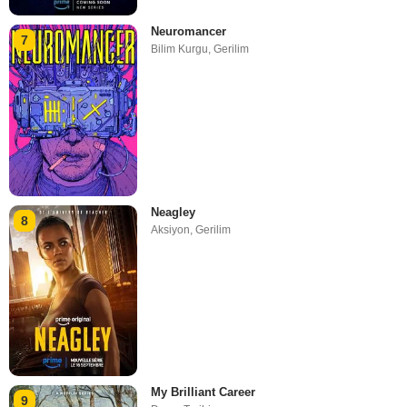
Neuromancer
7
Bilim Kurgu
,
Gerilim
Neagley
8
Aksiyon
,
Gerilim
My Brilliant Career
9