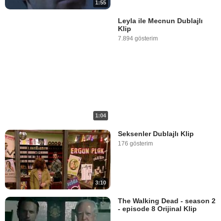
1:55
Leyla ile Mecnun Dublajlı
Klip
7.894 gösterim
1:04
Seksenler Dublajlı Klip
176 gösterim
3:10
The Walking Dead - season 2
- episode 8 Orijinal Klip