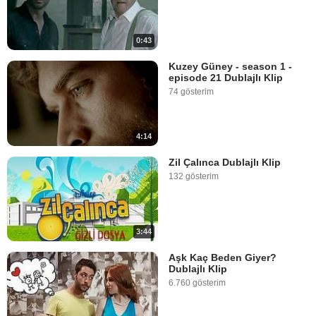
0:43
Kuzey Güney - season 1 -
episode 21 Dublajlı Klip
74 gösterim
4:14
Zil Çalınca Dublajlı Klip
132 gösterim
3:44
Aşk Kaç Beden Giyer?
Dublajlı Klip
6.760 gösterim