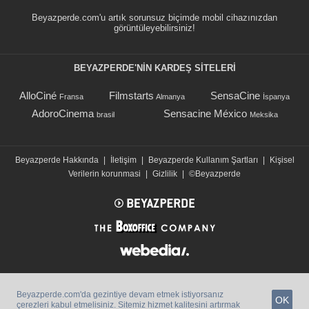
Beyazperde.com'u artık sorunsuz biçimde mobil cihazınızdan
görüntüleyebilirsiniz!
BEYAZPERDE'NIN KARDEŞ SİTELERİ
AlloCiné
Filmstarts
SensaCine
Fransa
Almanya
İspanya
AdoroCinema
Sensacine México
brasil
Meksika
Beyazperde Hakkında
|
İletişim
|
Beyazperde Kullanım Şartları
|
Kişisel
Verilerin korunmasi
|
Gizlilik
|
©Beyazperde
Beyazperde.com'da gezintiye devam etmek istiyorsanız
OK
çerezleri kabul etmelisiniz. Sitemiz hizmet kalitesini artırmak