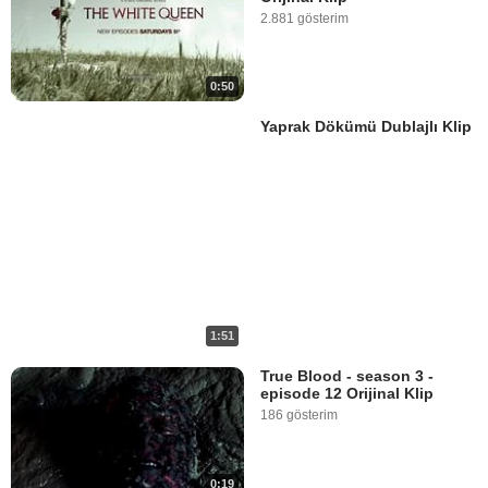
2.881 gösterim
0:50
Yaprak Dökümü Dublajlı Klip
1:51
True Blood - season 3 -
episode 12 Orijinal Klip
186 gösterim
0:19