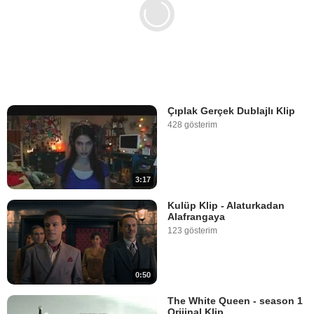
Çıplak Gerçek Dublajlı Klip
428 gösterim
3:17
Kulüp Klip - Alaturkadan
Alafrangaya
123 gösterim
0:50
The White Queen - season 1
Orijinal Klip