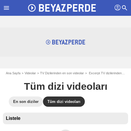
profil
menu
search
Ana Sayfa
Videolar
TV Dizilerinden en son videolar
Excerpt TV dizilerinden ilk dakikalar içeren videolar
Tüm dizi videoları
En son diziler
Tüm dizi videoları
Listele