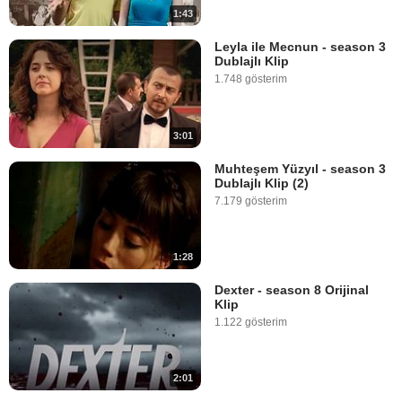
1:43
Leyla ile Mecnun - season 3
Dublajlı Klip
1.748 gösterim
3:01
Muhteşem Yüzyıl - season 3
Dublajlı Klip (2)
7.179 gösterim
1:28
Dexter - season 8 Orijinal
Klip
1.122 gösterim
2:01